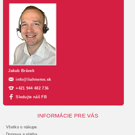
Jakub Brávek
info
@
liahneme.sk
+421 944 482 736
Sledujte náš FB
INFORMÁCIE PRE VÁS
Všetko o nákupe
Doprava a platba