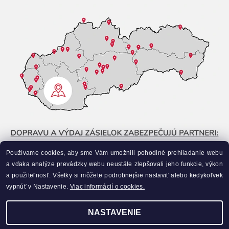
Používame cookies, aby sme Vám umožnili pohodlné prehliadanie webu
a vďaka analýze prevádzky webu neustále zlepšovali jeho funkcie, výkon
a použiteľnosť. Všetky si môžete podrobnejšie nastaviť alebo kedykoľvek
vypnúť v Nastavenie.
Viac informácií o cookies.
NASTAVENIE
Upraviť nastavenie cookies
2026 ©
Liahneme.sk
, všetky práva vyhradené