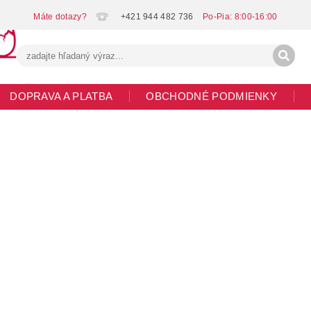
+421 944 482 736
DOPRAVA A PLATBA
OBCHODNÉ PODMIENKY
G
MOJA OBJEDNÁVKA