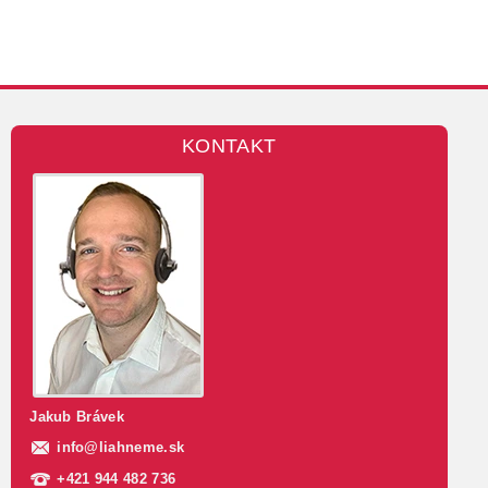
KONTAKT
Jakub Brávek
info
@
liahneme.sk
+421 944 482 736