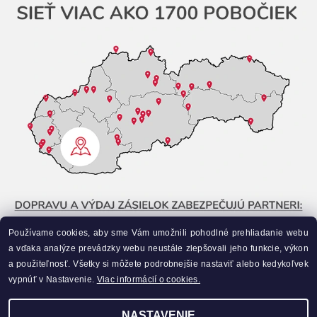
Používame cookies, aby sme Vám umožnili pohodlné prehliadanie webu
a vďaka analýze prevádzky webu neustále zlepšovali jeho funkcie, výkon
a použiteľnosť. Všetky si môžete podrobnejšie nastaviť alebo kedykoľvek
vypnúť v Nastavenie.
Viac informácií o cookies.
NASTAVENIE