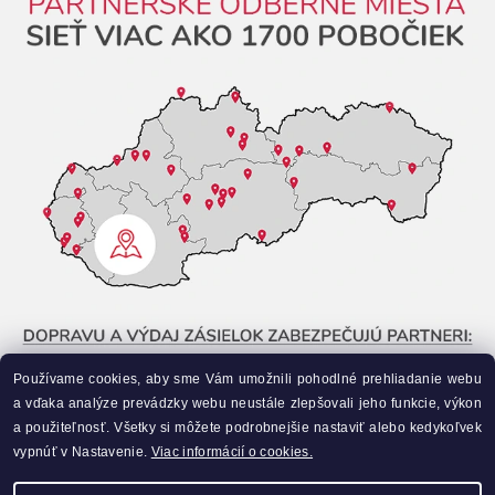
Používame cookies, aby sme Vám umožnili pohodlné prehliadanie webu
a vďaka analýze prevádzky webu neustále zlepšovali jeho funkcie, výkon
a použiteľnosť. Všetky si môžete podrobnejšie nastaviť alebo kedykoľvek
vypnúť v Nastavenie.
Viac informácií o cookies.