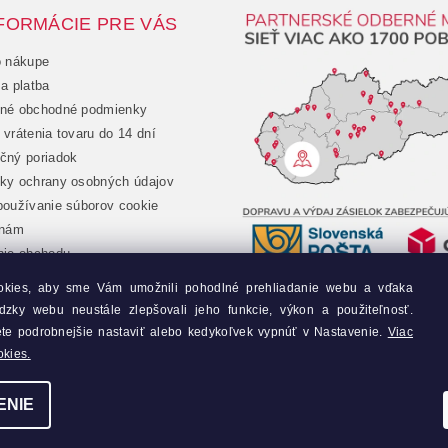
FORMÁCIE PRE VÁS
o nákupe
a platba
né obchodné podmienky
vrátenia tovaru do 14 dní
čný poriadok
ky ochrany osobných údajov
oužívanie súborov cookie
 nám
nie obchodu
chod
okies, aby sme Vám umožnili pohodlné prehliadanie webu a vďaka
jednávka
dzky webu neustále zlepšovali jeho funkcie, výkon a použiteľnosť.
y
ete podrobnejšie nastaviť alebo kedykoľvek vypnúť v Nastavenie.
Viac
okies.
ENIE
nie cookies