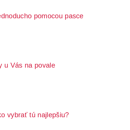
jednoducho pomocou pasce
ciu, keď sa kuna usadila na vašej pôde, v streche alebo
y u Vás na povale
 skalnej na pôde a hľadáte najlepší spôsob ako sa zbaviť
o vybrať tú najlepšiu?
a povale alebo v streche, je dôležité sa jej čo najskôr