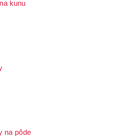
 na kunu
a povale alebo v streche kuna a neviete si rady, ako na
y
eto je potrebné si dôkladne rozmyslieť, ako sa jej zbaviť.
y na pôde