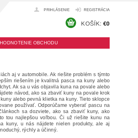
PRIHLÁSENIE
REGISTRÁCIA
KOŠÍK:
€0
HODNOTENIE OBCHODU
ch aj v automobile. Ak riešite problém s týmto
pším riešením je kvalitná pasca na kuny alebo
chyt. Ak sa u vás objavila kuna na povale alebo
ájdete návod, ako sa zbaviť kuny na povale krok
uny alebo pevná klietka na kuny. Tieto sklopce
kovane používať. Odporúčame vyberať pascu na
 článkoch sa dozviete, ako sa zbaviť kuny, ako
o tou najlepšou voľbou. Či už riešite kunu na
na kuny, u nás nájdete nielen produkty, ale aj
noduchý, rýchly a účinný.