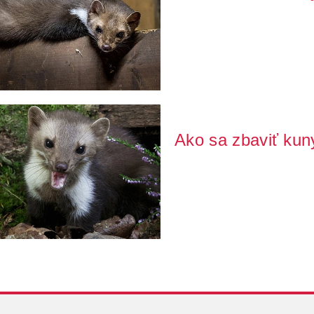
Objavil sa Vám na pôde trus, zá
môže kuna. Poradí...
Ako sa zbaviť ku
Premýšľate, ako sa zbaviť kuny
kuna v kurník...