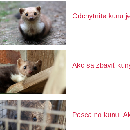
Odchytnite kunu 
Narazili ste na nepríjemnú situá
dokonca vo v...
Ako sa zbaviť kun
Zistili ste prítomnosť stôp kuny
kuny na pov...
Pasca na kunu: Ak
Pokiaľ máte kunu usadenú doma n
zbaviť. Kuna ...