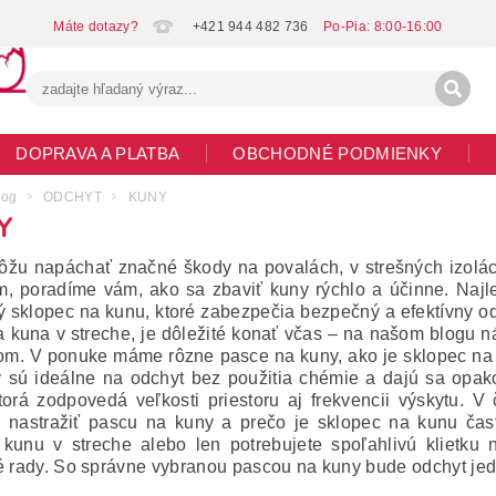
+421 944 482 736
DOPRAVA A PLATBA
OBCHODNÉ PODMIENKY
G
MOJA OBJEDNÁVKA
log
ODCHYT
KUNY
Y
žu napáchať značné škody na povalách, v strešných izoláciá
, poradíme vám, ako sa zbaviť kuny rýchlo a účinne. Najle
ý sklopec na kunu, ktoré zabezpečia bezpečný a efektívny od
 kuna v streche, je dôležité konať včas – na našom blogu n
om. V ponuke máme rôzne pasce na kuny, ako je sklopec na k
 sú ideálne na odchyt bez použitia chémie a dajú sa opa
torá zodpovedá veľkosti priestoru aj frekvencii výskytu. V
 nastražiť pascu na kuny a prečo je sklopec na kunu čast
 kunu v streche alebo len potrebujete spoľahlivú klietku 
é rady. So správne vybranou pascou na kuny bude odchyt jed