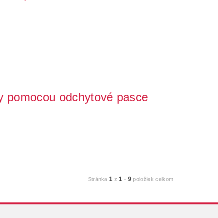
pach, hluk a požuvané izolácie? Pravdepodobne za to
ny pomocou odchytové pasce
? Trápi Vás kuna na pôde, máte kunu v aute alebo je snáď
1
1
9
Stránka
z
-
položiek celkom