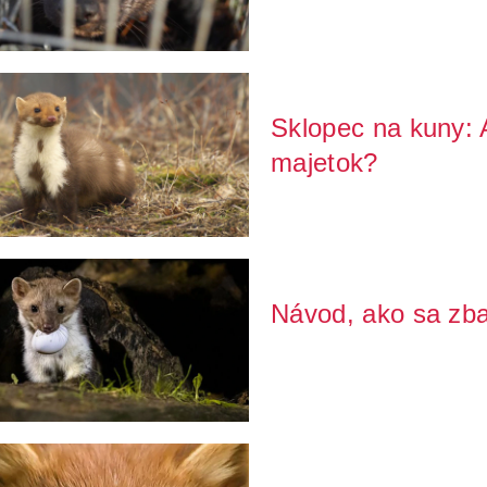
Sklopec na kuny: A
majetok?
Máte v hlave otázku, čo vlastne 
fungovania? Ak áno...
Návod, ako sa zba
Objavila sa u Vás kuna na poval
inteligentná š...