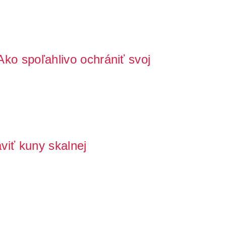
ko spoľahlivo ochrániť svoj
predstavuje sklopec na kuny a aký je jeho princíp
viť kuny skalnej
e, v streche, v dome, alebo v aute? Táto menšia, avšak