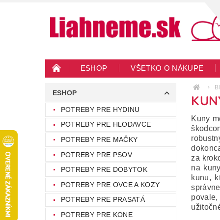
ESHOP
VŠETKO O NÁKUPE
KONTAKTY
VEĽKOOBCHOD
BLO
B
ESHOP
KUN
POTREBY PRE HYDINU
Kuny mô
POTREBY PRE HLODAVCE
škodcom
robustn
POTREBY PRE MAČKY
dokonca
POTREBY PRE PSOV
za krok
na kuny
POTREBY PRE DOBYTOK
kunu, k
POTREBY PRE OVCE A KOZY
správne
povale,
POTREBY PRE PRASATÁ
užitočn
POTREBY PRE KONE