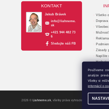
KONTAKT
IN
Jakub Brávek
Všetko 
Doprava 
info
@
liahneme.
sk
Všeobec
+421 944 482 73
Možnosť 
6
Reklama
Sledujte náš FB
Podmien
Zásady p
Napíšte
Hodnote
Veľkoob
Používame co
Moja ob
analýze prevá
Kontakt
Všetky si môž
informácií o co
NASTAV
2026 ©
Liahneme.sk
, všetky práva vyhradené
Upraviť nastave