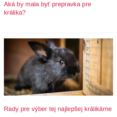
Aká by mala byť prepravka pre
králika?
Prepravka pre králika predstavuje ideálneho spoločníka pre
cestovanie so svojim malým domácim miláči...
Rady pre výber tej najlepšej králikárne