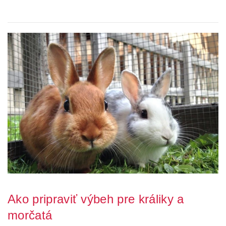
pripraviť vhodné zázemie, v ktorom b...
Ako pripraviť výbeh pre králiky a
morčatá