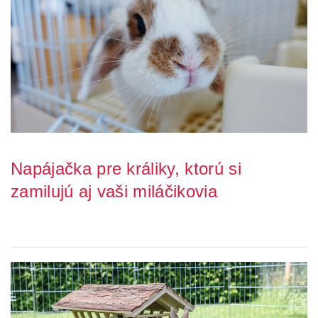
Napájačka pre králiky, ktorú si
zamilujú aj vaši miláčikovia
Každý, kto má doma králika alebo iného malého hlodavca, vie, aké
dôležité je mať vždy po ruke čerstv...