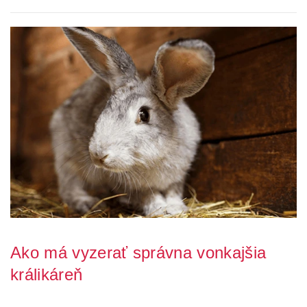
Ako má vyzerať správna vonkajšia
králikáreň
Rozhodli ste sa pre chov králikov, ale neviete, kam tie malé ušiaky