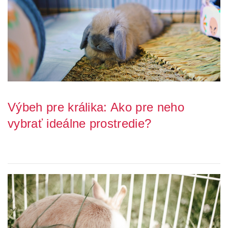
Výbeh pre králika: Ako pre neho
vybrať ideálne prostredie?
Správne navrhnutý výbeh je kľúčový pre zaistenie pohodlia,
bezpečia a fyzickej aktivity vášho maznáč...