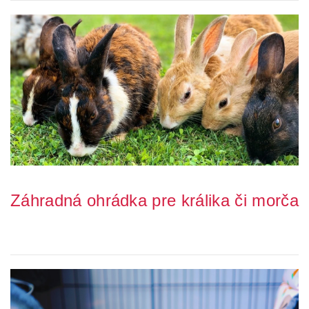
Záhradná ohrádka pre králika či morča
Chcete poskytnúť svojmu králikovi čerstvý vonkajší vzduch bez
toho, aby ste mali obavy, že sa zatúla...