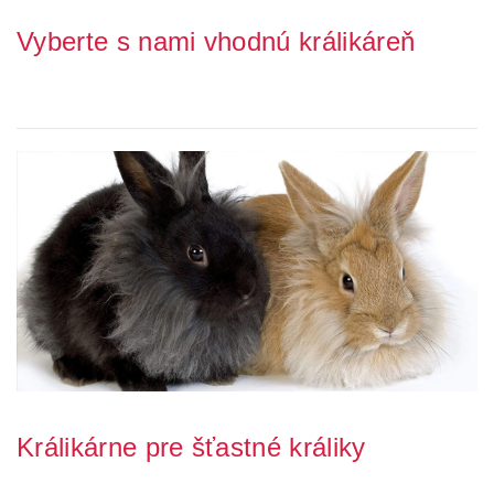
Vyberte s nami vhodnú králikáreň
Zháňate pre svojich malých chlpatých kamarátov optimálne obydlia?
Králikáreň je pre králiky nielen m...
Králikárne pre šťastné králiky
Ak sa nechcete trápiť s výrobou vlastnej králikárne, máme pre Vás