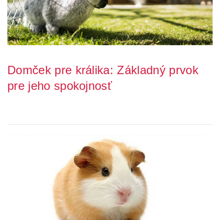
Domček pre králika: Základný prvok
pre jeho spokojnosť
Či už hľadáte domček pre trpasličieho králika, tunel pre králika,
úkryt do výbehu alebo králikárne, ...