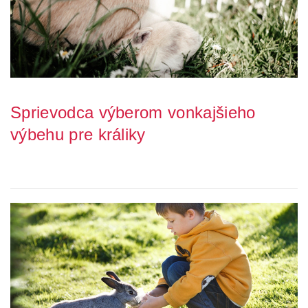
Sprievodca výberom vonkajšieho
výbehu pre králiky
Vonkajšie výbehy pre králiky sú kľúčovým prvkom na zabezpečenie
plnohodnotného, ​​šťastného a zdravé...