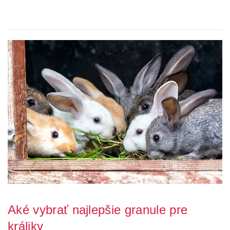
Pobyt na čerstvom vzduchu a dostatočný pohyb prospieva rovnako
ako nám aj našim maznáčikom. Zvlášť k...
Aké vybrať najlepšie granule pre
králiky