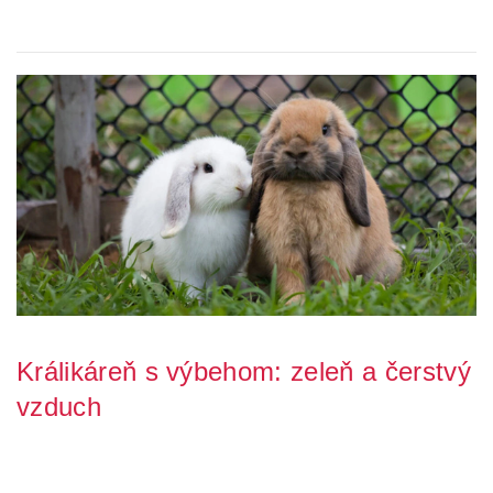
Plánujete sa pustiť do chovu králikov? Základnou výbavou pre túto
činnosť je predovšetkým vhodná krá...
Králikáreň s výbehom: zeleň a čerstvý
vzduch
Chováte králiky, alebo sa na to ešte len chystáte? Základom je
kvalitná králikáreň, ktorá vášmu král...