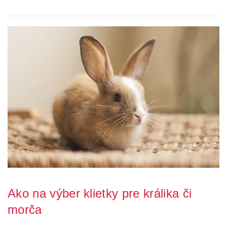
ubytovať? Každý vie, že domovom ...
Ako na výber klietky pre králika či
morča
Než si zaobstaráte domov králika alebo morča, musíte mu najskôr