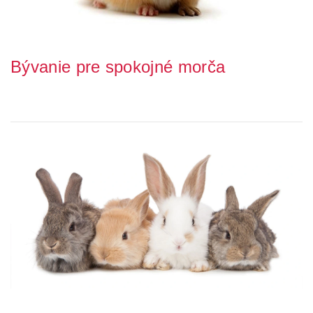
Bývanie pre spokojné morča
Rozhodli ste sa priviesť si domov morča – možno dokonca dve?
Máte ich už vybraná a objednaná od chov...