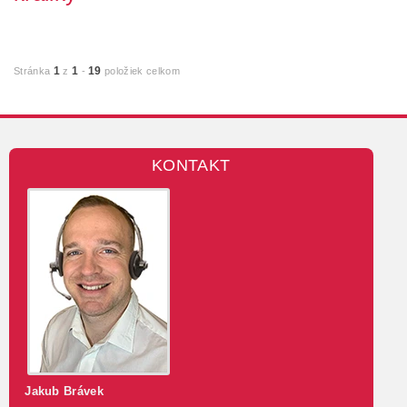
Chceli by ste si zaobstarať králiky alebo dokonca už svoj chov
králikov máte a stále pátrate, ako ic...
1
1
19
Stránka
z
-
položiek celkom
KONTAKT
Jakub Brávek