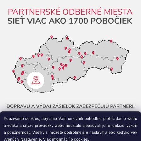
Používame cookies, aby sme Vám umožnili pohodlné prehliadanie webu
a vďaka analýze prevádzky webu neustále zlepšovali jeho funkcie, výkon
a použiteľnosť. Všetky si môžete podrobnejšie nastaviť alebo kedykoľvek
vypnúť v Nastavenie.
Viac informácií o cookies.