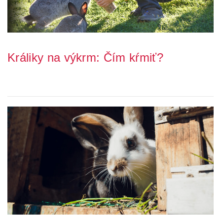
Králiky na výkrm: Čím kŕmiť?
Správate králiky a túžite, aby prosperovali a aby si udržiavali
ideálnu váhu? Kľúčové je poskytnúť s...