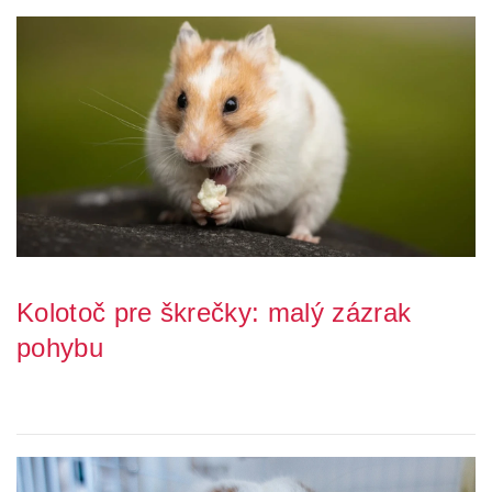
Kolotoč pre škrečky: malý zázrak
pohybu
Kolotoč pre škrečky je najznámejšou „hračkou“, ktorú si ľudia
spájajú s týmito domácimi zvieratami. ...