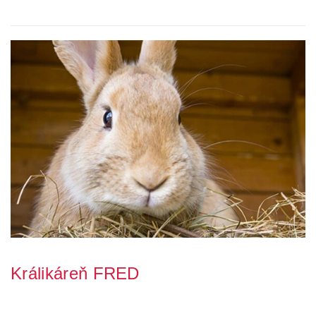
úžasný typ na nádherné drevené krá...
Králikáreň FRED
Vyberáte králikárne pre svojich chlpáčov? Predstavíme Vám
králikáreň FRED vyrobenú z kvalitného drev...