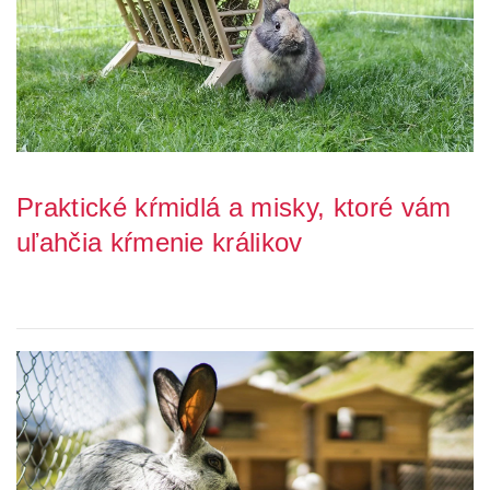
Praktické kŕmidlá a misky, ktoré vám
uľahčia kŕmenie králikov
Kŕmenie králikov je nevyhnutné pre ich zdravie a pohodu. Kvalitné
krmivo pre králiky a vhodné vybave...