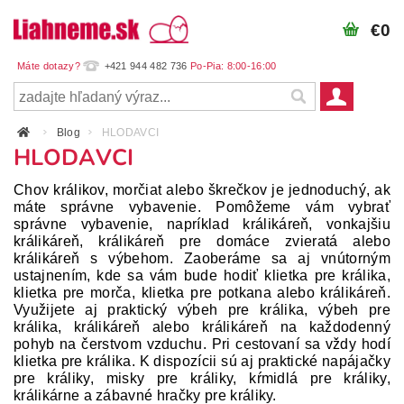
€0
+421 944 482 736
Blog
HLODAVCI
HLODAVCI
Chov králikov, morčiat alebo škrečkov je jednoduchý, ak
máte správne vybavenie. Pomôžeme vám vybrať
správne vybavenie, napríklad králikáreň, vonkajšiu
králikáreň, králikáreň pre domáce zvieratá alebo
králikáreň s výbehom. Zaoberáme sa aj vnútorným
ustajnením, kde sa vám bude hodiť klietka pre králika,
klietka pre morča, klietka pre potkana alebo králikáreň.
Využijete aj praktický výbeh pre králika, výbeh pre
králika, králikáreň alebo králikáreň na každodenný
pohyb na čerstvom vzduchu. Pri cestovaní sa vždy hodí
klietka pre králika. K dispozícii sú aj praktické napájačky
pre králiky, misky pre králiky, kŕmidlá pre králiky,
králikárne a zábavné hračky pre králiky.